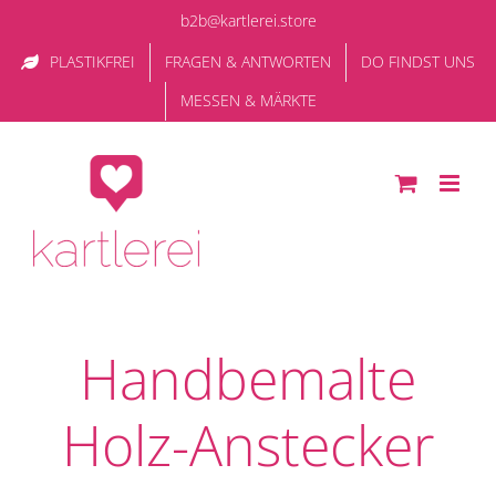
Zum
b2b@kartlerei.store
Inhalt
PLASTIKFREI
FRAGEN & ANTWORTEN
DO FINDST UNS
springen
MESSEN & MÄRKTE
Handbemalte
Holz-Anstecker