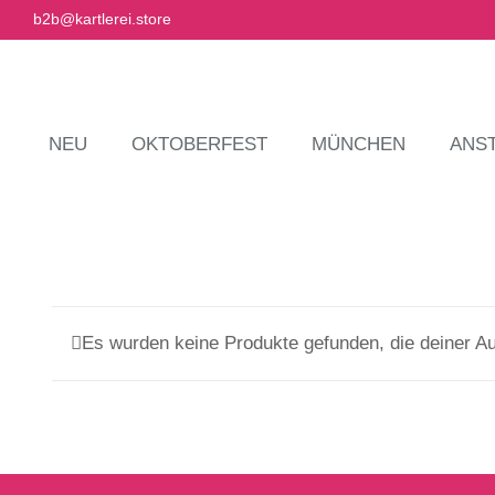
Zum
b2b@kartlerei.store
Inhalt
springen
NEU
OKTOBERFEST
MÜNCHEN
ANS
Es wurden keine Produkte gefunden, die deiner A