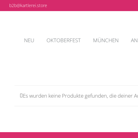
Zum
b2b@kartlerei.store
Inhalt
springen
NEU
OKTOBERFEST
MÜNCHEN
AN
Es wurden keine Produkte gefunden, die deiner 