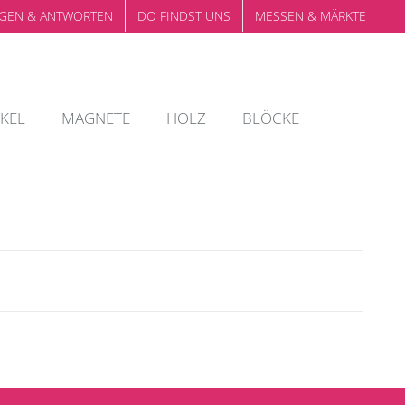
GEN & ANTWORTEN
DO FINDST UNS
MESSEN & MÄRKTE
KEL
MAGNETE
HOLZ
BLÖCKE